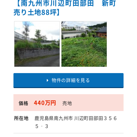
【南九州市川辺町田部田 新町
売り土地88坪】
物件の詳細を見る
440万円
価格
売地
所在地
鹿児島県南九州市 川辺町田部田３５６
５‐３