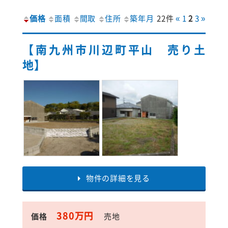
価格
面積
間取
住所
築年月
22件
«
1
2
3
»
【南九州市川辺町平山 売り土
地】
物件の詳細を見る
380万円
価格
売地