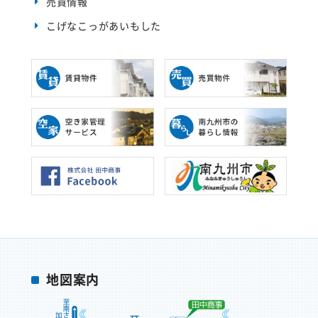
売買情報
ま
す
)
こげなこっがあいもした
地図案内