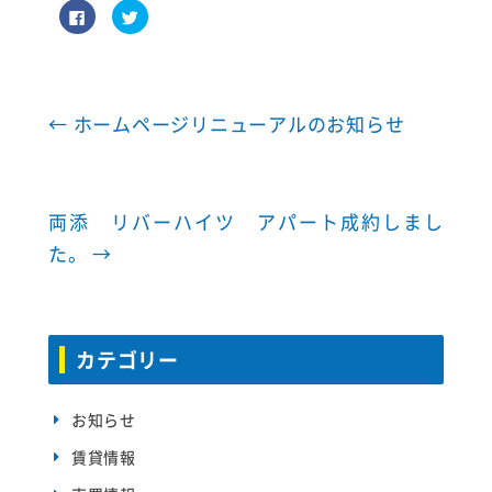
F
ク
a
リ
c
ッ
e
ク
b
し
o
て
o
T
k
w
で
i
←
ホームページリニューアルのお知らせ
共
t
有
t
す
e
る
r
に
で
は
共
ク
有
両添 リバーハイツ アパート成約しまし
リ
(
ッ
新
た。
→
ク
し
し
い
て
ウ
く
ィ
だ
ン
さ
ド
い
ウ
(
で
カテゴリー
新
開
し
き
い
ま
ウ
す
ィ
)
お知らせ
ン
ド
ウ
賃貸情報
で
開
き