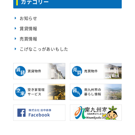
カテゴリー
ウ
す
ィ
)
ン
ド
ウ
お知らせ
で
開
賃貸情報
き
ま
す
売買情報
)
こげなこっがあいもした