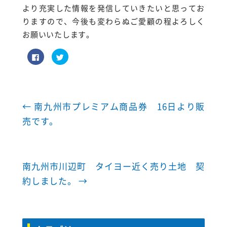
より充実した情報を発信していきたいと思ってお
りますので、今後も変わらぬご愛顧の程よろしく
お願いいたします。
F
ク
a
リ
c
ッ
e
ク
b
し
o
て
o
T
k
w
で
i
←
南九州市プレミアム商品券 16日より販
共
t
有
t
売です。
す
e
る
r
に
で
は
共
ク
有
リ
(
ッ
新
南九州市川辺町 タイヨー近く売り土地 契
ク
し
し
い
て
ウ
約しました。
→
く
ィ
だ
ン
さ
ド
い
ウ
(
で
新
開
し
き
い
ま