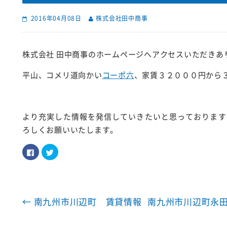
2016年04月08日
株式会社田中商事
株式会社 田中商事のホームページへアクセスいただきあ
平山、コメリ道向かい
コーポ六
、家賃３２０００円から
より充実した情報を発信していきたいと思っております
ろしくお願いいたします。
F
ク
a
リ
c
ッ
e
ク
b
し
o
て
o
T
k
w
で
i
←
南九州市川辺町 賃貸情報
南九州市川辺町永
共
t
有
t
す
e
る
r