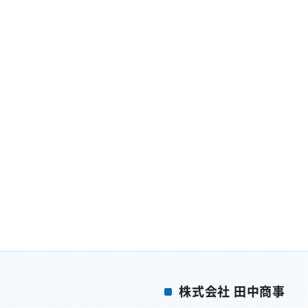
に
で
は
共
ク
有
リ
(
ッ
新
ク
し
し
い
て
ウ
く
ィ
だ
ン
さ
ド
い
ウ
(
で
新
開
し
き
い
ま
ウ
す
ィ
)
ン
ド
ウ
で
開
き
ま
す
)
株式会社 田中商事