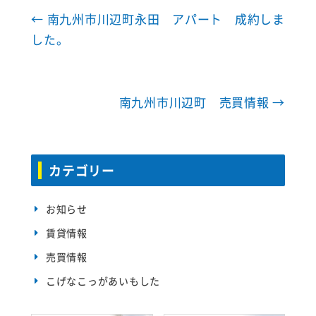
k
w
で
i
←
南九州市川辺町永田 アパート 成約しま
共
t
有
t
した。
す
e
る
r
に
で
は
共
ク
有
リ
(
ッ
新
南九州市川辺町 売買情報
→
ク
し
し
い
て
ウ
く
ィ
だ
ン
さ
ド
い
ウ
(
で
カテゴリー
新
開
し
き
い
ま
ウ
す
ィ
)
お知らせ
ン
ド
ウ
賃貸情報
で
開
き
売買情報
ま
す
)
こげなこっがあいもした