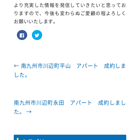
より充実した情報を発信していきたいと思ってお
りますので、今後も変わらぬご愛顧の程よろしく
お願いいたします。
F
ク
a
リ
c
ッ
e
ク
b
し
o
て
o
T
k
w
で
i
←
南九州市川辺町平山 アパート 成約しま
共
t
有
t
した。
す
e
る
r
に
で
は
共
ク
有
リ
(
ッ
新
南九州市川辺町永田 アパート 成約しまし
ク
し
し
い
て
ウ
た。
→
く
ィ
だ
ン
さ
ド
い
ウ
(
で
新
開
し
き
い
ま