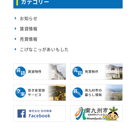
カテゴリー
ウ
す
ィ
)
ン
ド
ウ
お知らせ
で
開
賃貸情報
き
ま
す
売買情報
)
こげなこっがあいもした