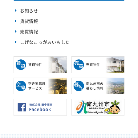
ン
ド
ウ
お知らせ
で
開
賃貸情報
き
ま
す
売買情報
)
こげなこっがあいもした