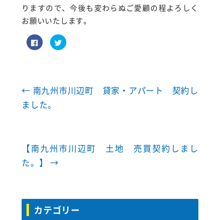
りますので、今後も変わらぬご愛顧の程よろしく
お願いいたします。
F
ク
a
リ
c
ッ
e
ク
b
し
o
て
o
T
k
w
で
i
←
南九州市川辺町 貸家・アパート 契約し
共
t
有
t
ました。
す
e
る
r
に
で
は
共
ク
有
リ
(
ッ
新
【南九州市川辺町 土地 売買契約しまし
ク
し
し
い
て
ウ
た。】
→
く
ィ
だ
ン
さ
ド
い
ウ
(
で
新
開
し
き
い
ま
カテゴリー
ウ
す
ィ
)