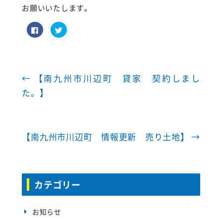
お願いいたします。
F
ク
a
リ
c
ッ
e
ク
b
し
o
て
o
T
k
w
で
i
←
【南九州市川辺町 貸家 契約しまし
共
t
有
t
た。】
す
e
る
r
に
で
は
共
ク
有
リ
(
ッ
新
【南九州市川辺町 情報更新 売り土地】
→
ク
し
し
い
て
ウ
く
ィ
だ
ン
さ
ド
い
ウ
(
で
カテゴリー
新
開
し
き
い
ま
ウ
す
ィ
)
お知らせ
ン
ド