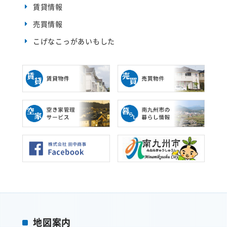
ウ
賃貸情報
で
開
き
売買情報
ま
す
)
こげなこっがあいもした
地図案内