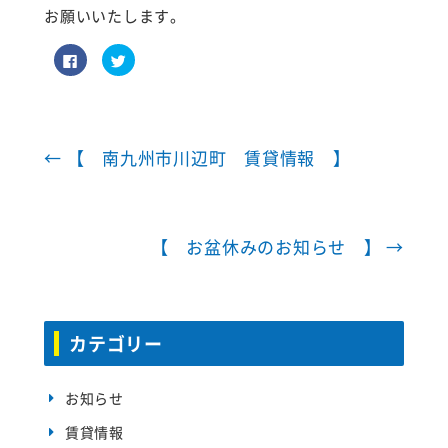
お願いいたします。
F
ク
a
リ
c
ッ
e
ク
b
し
o
て
o
T
k
w
で
i
←
【 南九州市川辺町 賃貸情報 】
共
t
有
t
す
e
る
r
に
で
は
共
ク
有
【 お盆休みのお知らせ 】
→
リ
(
ッ
新
ク
し
し
い
て
ウ
く
ィ
だ
ン
さ
ド
カテゴリー
い
ウ
(
で
新
開
し
き
い
ま
お知らせ
ウ
す
ィ
)
ン
賃貸情報
ド