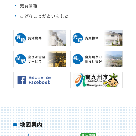
ウ
売買情報
で
開
き
こげなこっがあいもした
ま
す
)
地図案内