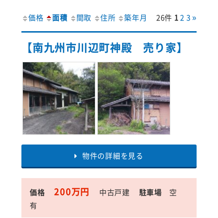
価格
面積
間取
住所
築年月
26件
1
2
3
»
【南九州市川辺町神殿 売り家】
物件の詳細を見る
200万円
価格
中古戸建
駐車場
空
有