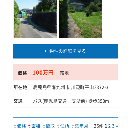
物件の詳細を見る
100万円
価格
売地
所在地
鹿児島県南九州市 川辺町平山2872-3
交通
バス(鹿児島交通 支所前) 徒歩350m
価格
面積
間取
住所
築年月
26件
1
2
3
»